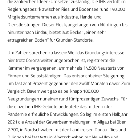
die zahlreichen Ideen-Umsetzer zuständig. Die IHK vertritt im
Regierungsbezirk zwischen Ries und Bodensee rund 140.000
Mitgliedsunternehmen aus Industrie, Handel und
Dienstleistungen. Dieser Fleck, angefangen von Nördlingen bis
hinunter nach Lindau, bietet laut Becker „einen sehr
ertragreichen Boden“ für Gründer-Standorte.
Um Zahlen sprechen zu lassen: Weil das Gründungsinteresse
hier trotz Corona weiter ungebrochen ist, registrierte die
Kammer im vergangenen Jahr mehr als 14.500 Neustarts von
Firmen und Selbstständigen. Das entspricht einer Steigerung
um fast acht Prozent gegenüber den zwölf Monaten davor. Zum
Vergleich: Bayernweit gab es bei knapp 100.000
Neugründungen nur einen rund fünfprozentigen Zuwachs. Für
die einzelnen IHK-Gebiete bedeutete das mitten in der
Pandemie erfreuliche Entwicklungen. So lag im ersten Halbjahr
2021 die Anzahl der Gewerbeanmeldungen im Allgäu bei über
2.700, in Nordschwaben mit den Landkreisen Donau-Ries und
Dillingen bei fast 900, in Westschwaben mit Neu-Ulm und