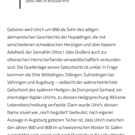
Geschlecht entstammt
Geboren wird Ulrich um 890 als Sohn des adligen
alemannischen Geschlechts der Hupaldinger, die mit
verschiedenen schwäbischen Herzögen und über Kaiserin
Adelheid, der Gemahlin Ottos I. (des Großen) auch zur
ottonischen Herrscherfamilie verwandtschaftlich verbunden
sind. Die Quellenlage seines Geburtsorts ist unklar. In Frage
kommen die Orte Wittislingen, Dillingen, Sulmetingen bei
Vöhringen und Augsburg – vielleicht der wahrscheinlichste
Geburtsort des späteren Heiligen, da Dompropst Gerhard, ein
ehemaliger Kaplan Ulrichs, zu dessen Heiligsprechung 993 eine
Lebensbeschreibung verfasste. Darin wurde Ulrich, dessen
Name soviel wie „reich begütert“ bedeutet, nach eigener
Aussage in Augsburg geboren. Sicher ist, dass Ulrich zwischen
den Jahren 900 und 908 im schweizerischen Kloster St. Gallen
ausgebildet wird, woran sich nach Rückkehr in die schwäbische