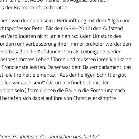
s der Kramerzunft zu beraten.
es“, wie der durch seine Herkunft eng mit dem Allgäu und
htsprofessor Peter Blickle (1938–2017) den Aufstand
ren Verbündeten nicht um einen radikalen Umsturz des
 sondern um Verbesserung ihrer immer prekärer werdenden
all besaßen die Aufständischen als Leibeigene weder
elbstbestimmtes Leben führen und mussten ihren klerikalen
 Frondienste leisten. Daher war dem Bauernparlament, das
, die Freiheit elementar. „Aus der heiligen Schrift ergibt
wollen wir auch sein!“ (Darumb erfindt sich mit der
wollen sein.) formulierten die Bauern die Forderung nach
beriefen sich dabei auf ihre von Christus erkämpfte
 keine Randglosse der deutschen Geschichte.“