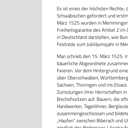
Es ist eines der höchsten Rechte,
Schwäbischen gefordert und erstma
März 1525 wurden in Memmingen die
Freiheitsgarantie des Artikel 2 
in Deutschland darstellen, wie Bu
Festrede zum Jubiläumsjahr in Me
Man schrieb den 15. März 1525. 
bäuerliche Abgeordnete zusammen
fixieren. Vor dem Hintergrund ein
über Oberschwaben, Württemberg u
Sachsen, Thüringen und ins Elsass 
Zumutungen ihrer Herrschaften in 
Bischofssitzen auf. Bauern, die of
Handwerker, Tagelöhner, Bergleute
zusammengeschlossen und bildete
„Haufen“ zwischen Biberach und Ulm
nördlich des Bodensees („Seehauf