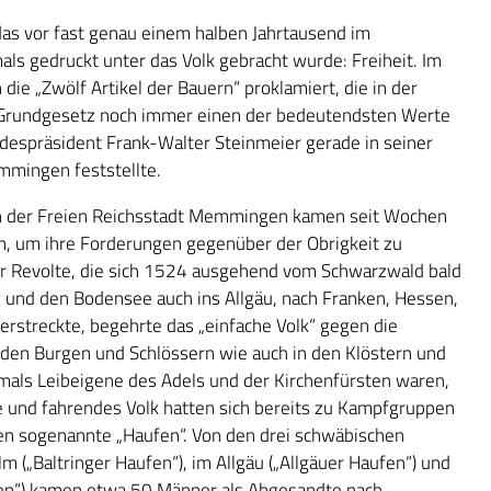
 das vor fast genau einem halben Jahrtausend im
ls gedruckt unter das Volk gebracht wurde: Freiheit. Im
 „Zwölf Artikel der Bauern“ proklamiert, die in der
im Grundgesetz noch immer einen der bedeutendsten Werte
ndespräsident Frank-Walter Steinmeier gerade in seiner
mmingen feststellte.
In der Freien Reichsstadt Memmingen kamen seit Wochen
, um ihre Forderungen gegenüber der Obrigkeit zu
er Revolte, die sich 1524 ausgehend vom Schwarzwald bald
nd den Bodensee auch ins Allgäu, nach Franken, Hessen,
erstreckte, begehrte das „einfache Volk“ gegen die
den Burgen und Schlössern wie auch in den Klöstern und
tmals Leibeigene des Adels und der Kirchenfürsten waren,
 und fahrendes Volk hatten sich bereits zu Kampfgruppen
n sogenannte „Haufen“. Von den drei schwäbischen
 („Baltringer Haufen“), im Allgäu („Allgäuer Haufen“) und
en“) kamen etwa 50 Männer als Abgesandte nach